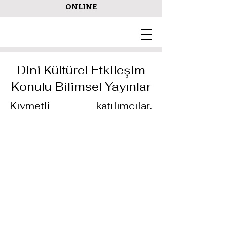
ONLINE
Dini Kültürel Etkileşim
Konulu Bilimsel Yayınlar
Kıymetli katılımcılar,
çalıştayımızın konusuna dair
kitap, makale ve bildirileri
istifadenize sunuyoruz. Bu
yayınlar, çalıştayımızın
düzenleme kurulu üyelerine
ait bilimsel çalışmaları
içermektedir.