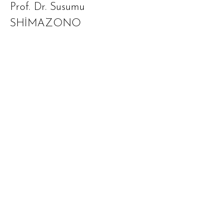
Prof. Dr. Susumu
SHİMAZONO
Prof. Dr. Şevket YAVUZ
Doç. Dr. Şevket ÖZCAN
Doç. Dr. Yasin İPEK
Dr. Merve SUSUZ AYGÜL
Dr. Nurullah SAT